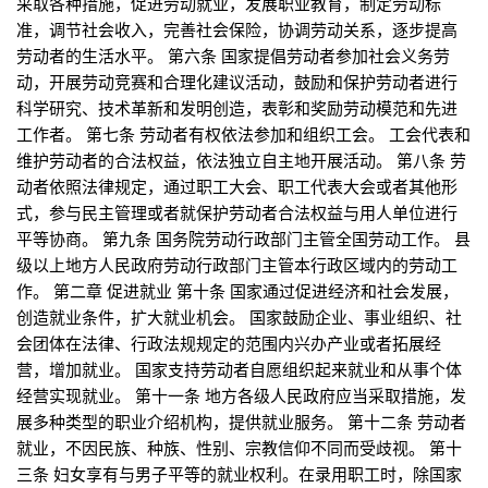
采取各种措施，促进劳动就业，发展职业教育，制定劳动标
准，调节社会收入，完善社会保险，协调劳动关系，逐步提高
劳动者的生活水平。 第六条 国家提倡劳动者参加社会义务劳
动，开展劳动竞赛和合理化建议活动，鼓励和保护劳动者进行
科学研究、技术革新和发明创造，表彰和奖励劳动模范和先进
工作者。 第七条 劳动者有权依法参加和组织工会。 工会代表和
维护劳动者的合法权益，依法独立自主地开展活动。 第八条 劳
动者依照法律规定，通过职工大会、职工代表大会或者其他形
式，参与民主管理或者就保护劳动者合法权益与用人单位进行
平等协商。 第九条 国务院劳动行政部门主管全国劳动工作。 县
级以上地方人民政府劳动行政部门主管本行政区域内的劳动工
作。 第二章 促进就业 第十条 国家通过促进经济和社会发展，
创造就业条件，扩大就业机会。 国家鼓励企业、事业组织、社
会团体在法律、行政法规规定的范围内兴办产业或者拓展经
营，增加就业。 国家支持劳动者自愿组织起来就业和从事个体
经营实现就业。 第十一条 地方各级人民政府应当采取措施，发
展多种类型的职业介绍机构，提供就业服务。 第十二条 劳动者
就业，不因民族、种族、性别、宗教信仰不同而受歧视。 第十
三条 妇女享有与男子平等的就业权利。在录用职工时，除国家