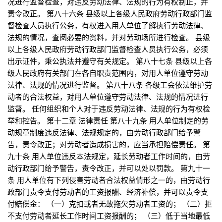
况进行监督检查，对违反劳动法律、法规的行为有权制止，并
责令改正。 第八十六条 县级以上各级人民政府劳动行政部门监
督检查人员执行公务，有权进入用人单位了解执行劳动法律、
法规的情况，查阅必要的资料，并对劳动场所进行检查。 县级
以上各级人民政府劳动行政部门监督检查人员执行公务，必须
出示证件，秉公执法并遵守有关规定。 第八十七条 县级以上各
级人民政府有关部门在各自职责范围内，对用人单位遵守劳动
法律、法规的情况进行监督。 第八十八条 各级工会依法维护劳
动者的合法权益，对用人单位遵守劳动法律、法规的情况进行
监督。 任何组织和个人对于违反劳动法律、法规的行为有权检
举和控告。 第十二章 法律责任 第八十九条 用人单位制定的劳
动规章制度违反法律、法规规定的，由劳动行政部门给予警
告，责令改正；对劳动者造成损害的，应当承担赔偿责任。 第
九十条 用人单位违反本法规定，延长劳动者工作时间的，由劳
动行政部门给予警告，责令改正，并可以处以罚款。 第九十一
条 用人单位有下列侵害劳动者合法权益情形之一的，由劳动行
政部门责令支付劳动者的工资报酬、经济补偿，并可以责令支
付赔偿金： （一）克扣或者无故拖欠劳动者工资的； （二）拒
不支付劳动者延长工作时间工资报酬的； （三）低于当地最低