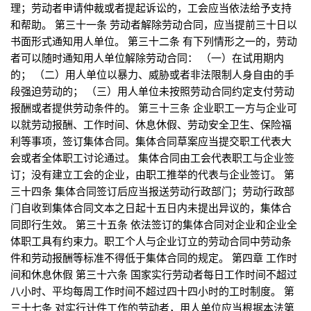
理；劳动者申请仲裁或者提起诉讼的，工会应当依法给予支持
和帮助。 第三十一条 劳动者解除劳动合同，应当提前三十日以
书面形式通知用人单位。 第三十二条 有下列情形之一的，劳动
者可以随时通知用人单位解除劳动合同： （一）在试用期内
的； （二）用人单位以暴力、威胁或者非法限制人身自由的手
段强迫劳动的； （三）用人单位未按照劳动合同约定支付劳动
报酬或者提供劳动条件的。 第三十三条 企业职工一方与企业可
以就劳动报酬、工作时间、休息休假、劳动安全卫生、保险福
利等事项，签订集体合同。集体合同草案应当提交职工代表大
会或者全体职工讨论通过。 集体合同由工会代表职工与企业签
订；没有建立工会的企业，由职工推举的代表与企业签订。 第
三十四条 集体合同签订后应当报送劳动行政部门；劳动行政部
门自收到集体合同文本之日起十五日内未提出异议的，集体合
同即行生效。 第三十五条 依法签订的集体合同对企业和企业全
体职工具有约束力。职工个人与企业订立的劳动合同中劳动条
件和劳动报酬等标准不得低于集体合同的规定。 第四章 工作时
间和休息休假 第三十六条 国家实行劳动者每日工作时间不超过
八小时、平均每周工作时间不超过四十四小时的工时制度。 第
三十七条 对实行计件工作的劳动者，用人单位应当根据本法第