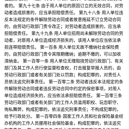
者的。 第九十七条 由于用人单位的原因订立的无效合同，对劳
动者造成损害的，应当承担赔偿责任。 第九十八条 用人单位违
反本法规定的条件解除劳动合同或者故意拖延不订立劳动合同
的，由劳动行政部门责令改正；对劳动者造成损害的，应当承
担赔偿责任。 第九十九条 用人单位招用尚未解除劳动合同的劳
动者，对原用人单位造成经济损失的，该用人单位应当依法承
担连带赔偿责任。 第一百条 用人单位无故不缴纳社会保险费
的，由劳动行政部门责令其限期缴纳；逾期不缴的，可以加收
滞纳金。 第一百零一条 用人单位无理阻挠劳动行政部门、有关
部门及其工作人员行使监督检查权，打击报复举报人员的，由
劳动行政部门或者有关部门处以罚款；构成犯罪的，对责任人
员依法追究刑事责任。 第一百零二条 劳动者违反本法规定的条
件解除劳动合同或者违反劳动合同中约定的保密事项，对用人
单位造成经济损失的，应当依法承担赔偿责任。 第一百零三条
劳动行政部门或者有关部门的工作人员滥用职权、玩忽职守、
徇私舞弊，构成犯罪的，依法追究刑事责任；不构成犯罪的，
给予行政处分。 第一百零四条 国家工作人员和社会保险基金经
办机构的工作人员挪用社会保险基金，构成犯罪的，依法追究