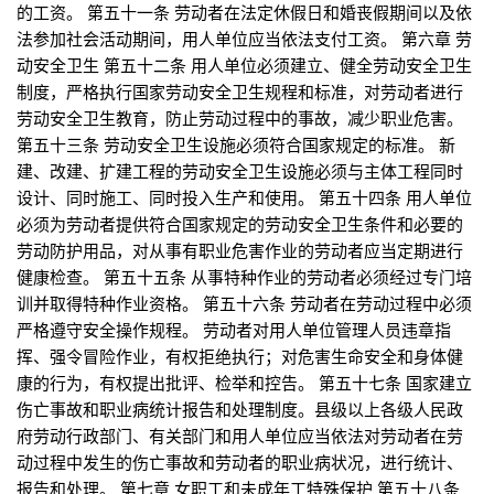
的工资。 第五十一条 劳动者在法定休假日和婚丧假期间以及依
法参加社会活动期间，用人单位应当依法支付工资。 第六章 劳
动安全卫生 第五十二条 用人单位必须建立、健全劳动安全卫生
制度，严格执行国家劳动安全卫生规程和标准，对劳动者进行
劳动安全卫生教育，防止劳动过程中的事故，减少职业危害。
第五十三条 劳动安全卫生设施必须符合国家规定的标准。 新
建、改建、扩建工程的劳动安全卫生设施必须与主体工程同时
设计、同时施工、同时投入生产和使用。 第五十四条 用人单位
必须为劳动者提供符合国家规定的劳动安全卫生条件和必要的
劳动防护用品，对从事有职业危害作业的劳动者应当定期进行
健康检查。 第五十五条 从事特种作业的劳动者必须经过专门培
训并取得特种作业资格。 第五十六条 劳动者在劳动过程中必须
严格遵守安全操作规程。 劳动者对用人单位管理人员违章指
挥、强令冒险作业，有权拒绝执行；对危害生命安全和身体健
康的行为，有权提出批评、检举和控告。 第五十七条 国家建立
伤亡事故和职业病统计报告和处理制度。县级以上各级人民政
府劳动行政部门、有关部门和用人单位应当依法对劳动者在劳
动过程中发生的伤亡事故和劳动者的职业病状况，进行统计、
报告和处理。 第七章 女职工和未成年工特殊保护 第五十八条