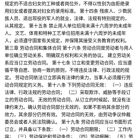
规定的不适合妇女的工种或者岗位外，不得以性别为由拒绝录
用妇女或者提高对妇女的录用标准。 第十四条 残疾人、少数民
族人员、退出现役的军人的就业，法律、法规有特别规定的，
从其规定。 第十五条 禁止用人单位招用未满十六周岁的未成年
人。 文艺、体育和特种工艺单位招用未满十六周岁的未成年
人，必须遵守国家有关规定，并保障其接受义务教育的权利。
第三章 劳动合同和集体合同 第十六条 劳动合同是劳动者与用人
单位确立劳动关系、明确双方权利和义务的协议。 建立劳动关
系应当订立劳动合同。 第十七条 订立和变更劳动合同，应当遵
循平等自愿、协商一致的原则，不得违反法律、行政法规的规
定。 劳动合同依法订立即具有法律约束力，当事人必须履行劳
动合同规定的义务。 第十八条 下列劳动合同无效： （一）违反
法律、行政法规的劳动合同； （二）采取欺诈、威胁等手段订
立的劳动合同。 无效的劳动合同，从订立的时候起，就没有法
律约束力。确认劳动合同部分无效的，如果不影响其余部分的
效力，其余部分仍然有效。 劳动合同的无效，由劳动争议仲裁
委员会或者人民法院确认。 第十九条 劳动合同应当以书面形式
订立，并具备以下条款： （一）劳动合同期限； （二）工作内
容； （三）劳动保护和劳动条件； （四）劳动报酬； （五）劳