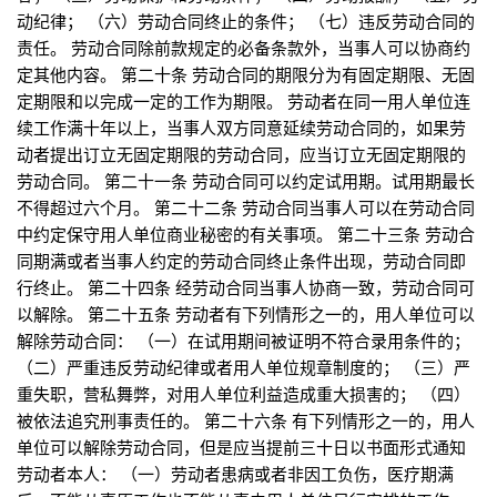
动纪律； （六）劳动合同终止的条件； （七）违反劳动合同的
责任。 劳动合同除前款规定的必备条款外，当事人可以协商约
定其他内容。 第二十条 劳动合同的期限分为有固定期限、无固
定期限和以完成一定的工作为期限。 劳动者在同一用人单位连
续工作满十年以上，当事人双方同意延续劳动合同的，如果劳
动者提出订立无固定期限的劳动合同，应当订立无固定期限的
劳动合同。 第二十一条 劳动合同可以约定试用期。试用期最长
不得超过六个月。 第二十二条 劳动合同当事人可以在劳动合同
中约定保守用人单位商业秘密的有关事项。 第二十三条 劳动合
同期满或者当事人约定的劳动合同终止条件出现，劳动合同即
行终止。 第二十四条 经劳动合同当事人协商一致，劳动合同可
以解除。 第二十五条 劳动者有下列情形之一的，用人单位可以
解除劳动合同： （一）在试用期间被证明不符合录用条件的；
（二）严重违反劳动纪律或者用人单位规章制度的； （三）严
重失职，营私舞弊，对用人单位利益造成重大损害的； （四）
被依法追究刑事责任的。 第二十六条 有下列情形之一的，用人
单位可以解除劳动合同，但是应当提前三十日以书面形式通知
劳动者本人： （一）劳动者患病或者非因工负伤，医疗期满