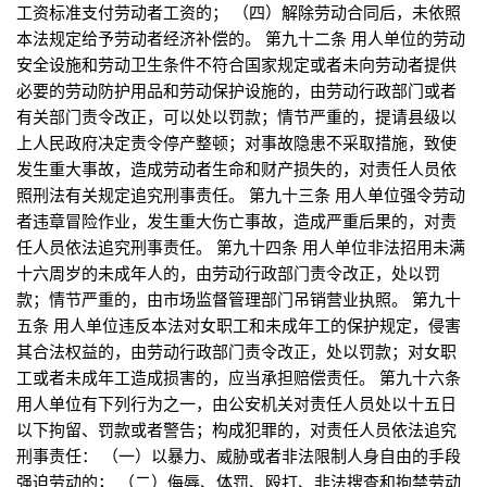
工资标准支付劳动者工资的； （四）解除劳动合同后，未依照
本法规定给予劳动者经济补偿的。 第九十二条 用人单位的劳动
安全设施和劳动卫生条件不符合国家规定或者未向劳动者提供
必要的劳动防护用品和劳动保护设施的，由劳动行政部门或者
有关部门责令改正，可以处以罚款；情节严重的，提请县级以
上人民政府决定责令停产整顿；对事故隐患不采取措施，致使
发生重大事故，造成劳动者生命和财产损失的，对责任人员依
照刑法有关规定追究刑事责任。 第九十三条 用人单位强令劳动
者违章冒险作业，发生重大伤亡事故，造成严重后果的，对责
任人员依法追究刑事责任。 第九十四条 用人单位非法招用未满
十六周岁的未成年人的，由劳动行政部门责令改正，处以罚
款；情节严重的，由市场监督管理部门吊销营业执照。 第九十
五条 用人单位违反本法对女职工和未成年工的保护规定，侵害
其合法权益的，由劳动行政部门责令改正，处以罚款；对女职
工或者未成年工造成损害的，应当承担赔偿责任。 第九十六条
用人单位有下列行为之一，由公安机关对责任人员处以十五日
以下拘留、罚款或者警告；构成犯罪的，对责任人员依法追究
刑事责任： （一）以暴力、威胁或者非法限制人身自由的手段
强迫劳动的； （二）侮辱、体罚、殴打、非法搜查和拘禁劳动