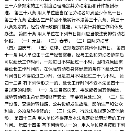
三十六条规定的工时制度合理确定其劳动定额和计件报酬标
准。 第三十八条 用人单位应当保证劳动者每周至少休息一日。
第三十九条 企业因生产特点不能实行本法第三十六条、第三十
八条规定的，经劳动行政部门批准，可以实行其他工作和休息
办法。 第四十条 用人单位在下列节日期间应当依法安排劳动者
休假： （一）元旦； （二）春节； （三）国际劳动节；
（四）国庆节； （五）法律、法规规定的其他休假节日。 第四
十一条 用人单位由于生产经营需要，经与工会和劳动者协商后
可以延长工作时间，一般每日不得超过一小时；因特殊原因需
要延长工作时间的，在保障劳动者身体健康的条件下延长工作
时间每日不得超过三小时，但是每月不得超过三十六小时。 第
四十二条 有下列情形之一的，延长工作时间不受本法第四十一
条规定的限制： （一）发生自然灾害、事故或者因其他原因，
威胁劳动者生命健康和财产安全，需要紧急处理的； （二）生
产设备、交通运输线路、公共设施发生故障，影响生产和公众
利益，必须及时抢修的； （三）法律、行政法规规定的其他情
形。 第四十三条 用人单位不得违反本法规定延长劳动者的工作
时间。 第四十四条 有下列情形之一的，用人单位应当按照下列