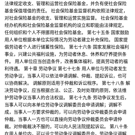
法律规定收支、管理和运营社会保险基金，并负有使社会保险
基金保值增值的责任。 社会保险基金监督机构依照法律规定，
对社会保险基金的收支、管理和运营实施监督。 社会保险基金
经办机构和社会保险基金监督机构的设立和职能由法律规定。
任何组织和个人不得挪用社会保险基金。 第七十五条 国家鼓励
用人单位根据本单位实际情况为劳动者建立补充保险。 国家提
倡劳动者个人进行储蓄性保险。 第七十六条 国家发展社会福利
事业，兴建公共福利设施，为劳动者休息、休养和疗养提供条
件。 用人单位应当创造条件，改善集体福利，提高劳动者的福
利待遇。 第十章 劳动争议 第七十七条 用人单位与劳动者发生
劳动争议，当事人可以依法申请调解、仲裁、提起诉讼，也可
以协商解决。 调解原则适用于仲裁和诉讼程序。 第七十八条 解
决劳动争议，应当根据合法、公正、及时处理的原则，依法维
护劳动争议当事人的合法权益。 第七十九条 劳动争议发生后，
当事人可以向本单位劳动争议调解委员会申请调解；调解不
成，当事人一方要求仲裁的，可以向劳动争议仲裁委员会申请
仲裁。当事人一方也可以直接向劳动争议仲裁委员会申请仲
裁。对仲裁裁决不服的，可以向人民法院提起诉讼。 第八十条
在用人单位内，可以设立劳动争议调解委员会。劳动争议调解