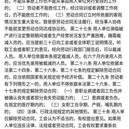
后，不能从事原工作也不能从事由用人单位另行安排的工作
的； （二）劳动者不能胜任工作，经过培训或者调整工作岗
位，仍不能胜任工作的； （三）劳动合同订立时所依据的客观
情况发生重大变化，致使原劳动合同无法履行，经当事人协商
不能就变更劳动合同达成协议的。 第二十七条 用人单位濒临破
产进行法定整顿期间或者生产经营状况发生严重困难，确需裁
减人员的，应当提前三十日向工会或者全体职工说明情况，听
取工会或者职工的意见，经向劳动行政部门报告后，可以裁减
人员。 用人单位依据本条规定裁减人员，在六个月内录用人员
的，应当优先录用被裁减的人员。 第二十八条 用人单位依据本
法第二十四条、第二十六条、第二十七条的规定解除劳动合同
的，应当依照国家有关规定给予经济补偿。 第二十九条 劳动者
有下列情形之一的，用人单位不得依据本法第二十六条、第二
十七条的规定解除劳动合同： （一）患职业病或者因工负伤并
被确认丧失或者部分丧失劳动能力的； （二）患病或者负伤，
在规定的医疗期内的； （三）女职工在孕期、产假、哺乳期内
的； （四）法律、行政法规规定的其他情形。 第三十条 用人单
位解除劳动合同，工会认为不适当的，有权提出意见。如果用
人单位违反法律、法规或者劳动合同，工会有权要求重新处