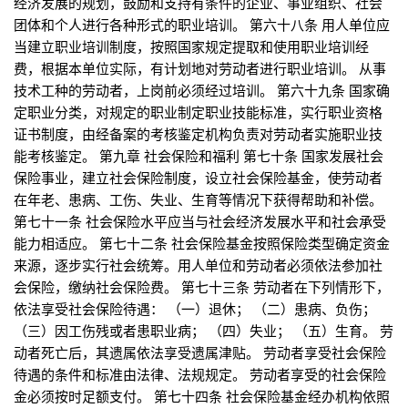
经济发展的规划，鼓励和支持有条件的企业、事业组织、社会
团体和个人进行各种形式的职业培训。 第六十八条 用人单位应
当建立职业培训制度，按照国家规定提取和使用职业培训经
费，根据本单位实际，有计划地对劳动者进行职业培训。 从事
技术工种的劳动者，上岗前必须经过培训。 第六十九条 国家确
定职业分类，对规定的职业制定职业技能标准，实行职业资格
证书制度，由经备案的考核鉴定机构负责对劳动者实施职业技
能考核鉴定。 第九章 社会保险和福利 第七十条 国家发展社会
保险事业，建立社会保险制度，设立社会保险基金，使劳动者
在年老、患病、工伤、失业、生育等情况下获得帮助和补偿。
第七十一条 社会保险水平应当与社会经济发展水平和社会承受
能力相适应。 第七十二条 社会保险基金按照保险类型确定资金
来源，逐步实行社会统筹。用人单位和劳动者必须依法参加社
会保险，缴纳社会保险费。 第七十三条 劳动者在下列情形下，
依法享受社会保险待遇： （一）退休； （二）患病、负伤；
（三）因工伤残或者患职业病； （四）失业； （五）生育。 劳
动者死亡后，其遗属依法享受遗属津贴。 劳动者享受社会保险
待遇的条件和标准由法律、法规规定。 劳动者享受的社会保险
金必须按时足额支付。 第七十四条 社会保险基金经办机构依照