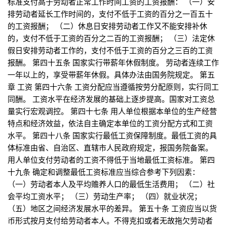
标准支付高于劳动者正常工作时间工资的工资报酬： （一）安
排劳动者延长工作时间的，支付不低于工资的百分之一百五十
的工资报酬； （二）休息日安排劳动者工作又不能安排补休
的，支付不低于工资的百分之二百的工资报酬； （三）法定休
假日安排劳动者工作的，支付不低于工资的百分之三百的工资
报酬。 第四十五条 国家实行带薪年休假制度。 劳动者连续工作
一年以上的，享受带薪年休假。具体办法由国务院规定。 第五
章 工资 第四十六条 工资分配应当遵循按劳分配原则，实行同工
同酬。 工资水平在经济发展的基础上逐步提高。国家对工资总
量实行宏观调控。 第四十七条 用人单位根据本单位的生产经营
特点和经济效益，依法自主确定本单位的工资分配方式和工资
水平。 第四十八条 国家实行最低工资保障制度。最低工资的具
体标准由省、自治区、直辖市人民政府规定，报国务院备案。
用人单位支付劳动者的工资不得低于当地最低工资标准。 第四
十九条 确定和调整最低工资标准应当综合参考下列因素：
（一）劳动者本人及平均赡养人口的最低生活费用； （二）社
会平均工资水平； （三）劳动生产率； （四）就业状况；
（五）地区之间经济发展水平的差异。 第五十条 工资应当以货
币形式按月支付给劳动者本人。不得克扣或者无故拖欠劳动者