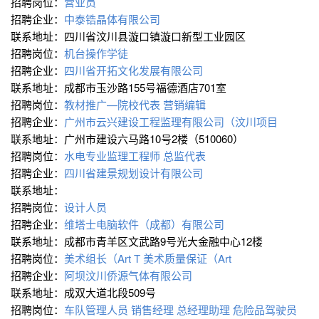
招聘岗位：
营业员
招聘企业：
中泰锆晶体有限公司
联系地址：四川省汶川县漩口镇漩口新型工业园区
招聘岗位：
机台操作学徒
招聘企业：
四川省开拓文化发展有限公司
联系地址：成都市玉沙路155号福德酒店701室
招聘岗位：
教材推广—院校代表
营销编辑
招聘企业：
广州市云兴建设工程监理有限公司（汶川项目
联系地址：广州市建设六马路10号2楼（510060）
招聘岗位：
水电专业监理工程师
总监代表
招聘企业：
四川省建景规划设计有限公司
联系地址：
招聘岗位：
设计人员
招聘企业：
维塔士电脑软件（成都）有限公司
联系地址：成都市青羊区文武路9号光大金融中心12楼
招聘岗位：
美术组长（Art T
美术质量保证（Art
招聘企业：
阿坝汶川侨源气体有限公司
联系地址：成双大道北段509号
招聘岗位：
车队管理人员
销售经理
总经理助理
危险品驾驶员