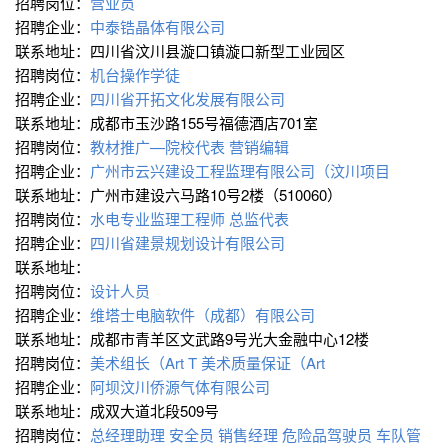
招聘岗位：
营业员
招聘企业：
中泰锆晶体有限公司
联系地址：四川省汶川县漩口镇漩口新型工业园区
招聘岗位：
机台操作学徒
招聘企业：
四川省开拓文化发展有限公司
联系地址：成都市玉沙路155号福德酒店701室
招聘岗位：
教材推广—院校代表
营销编辑
招聘企业：
广州市云兴建设工程监理有限公司（汶川项目
联系地址：广州市建设六马路10号2楼（510060）
招聘岗位：
水电专业监理工程师
总监代表
招聘企业：
四川省建景规划设计有限公司
联系地址：
招聘岗位：
设计人员
招聘企业：
维塔士电脑软件（成都）有限公司
联系地址：成都市青羊区文武路9号光大金融中心12楼
招聘岗位：
美术组长（Art T
美术质量保证（Art
招聘企业：
阿坝汶川侨源气体有限公司
联系地址：成双大道北段509号
招聘岗位：
总经理助理
安全员
销售经理
危险品驾驶员
车队管